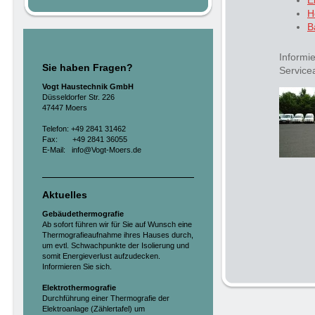
H
B
Informi
Sie haben Fragen?
Service
Vogt Haustechnik GmbH
Düsseldorfer Str. 226
47447 Moers
Telefon: +49 2841 31462
Fax: +49 2841 36055
E-Mail: info@Vogt-Moers.de
Aktuelles
Gebäudethermografie
Ab sofort führen wir für Sie auf Wunsch eine
Thermografieaufnahme ihres Hauses durch,
um evtl. Schwachpunkte der Isolierung und
somit Energieverlust aufzudecken.
Informieren Sie sich.
Elektrothermografie
Durchführung einer Thermografie der
Elektroanlage (Zählertafel) um