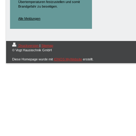
Übertemperaturen festzustellen und somit
Brandgefahr zu beseitigen.
Alle Meldungen
Druckversion
|
Sitemap
© Vogt Haustechnik GmbH
Diese Homepage wurde mit
IONOS MyWebsite
erstellt.