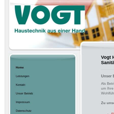
Vogt 
Sanit
Home
Unser 
Leistungen
Als Betr
Kontakt
um Ihre
Wohlfüh
Unser Betrieb
Impressum
Zu uns
Datenschutz
E