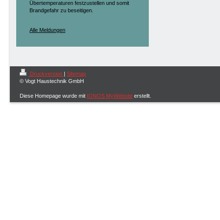
Übertemperaturen festzustellen und somit
Brandgefahr zu beseitigen.
Alle Meldungen
Druckversion
|
Sitemap
© Vogt Haustechnik GmbH
Diese Homepage wurde mit
IONOS MyWebsite
erstellt.