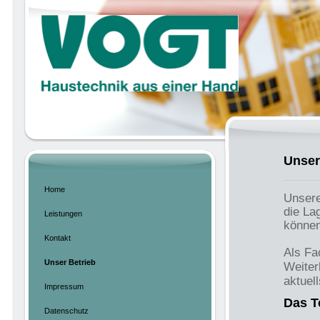
Unser
Home
Unsere
die La
Leistungen
können
Kontakt
Als Fa
Unser Betrieb
Weiter
aktuell
Impressum
Das 
Datenschutz