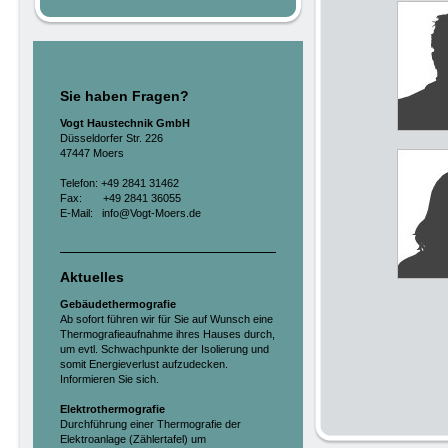
Sie haben Fragen?
Vogt Haustechnik GmbH
Düsseldorfer Str. 226
47447 Moers
Telefon: +49 2841 31462
Fax: +49 2841 36055
E-Mail: info@Vogt-Moers.de
Aktuelles
Gebäudethermografie
Ab sofort führen wir für Sie auf Wunsch eine
Thermografieaufnahme ihres Hauses durch,
um evtl. Schwachpunkte der Isolierung und
somit Energieverlust aufzudecken.
Informieren Sie sich.
Elektrothermografie
Durchführung einer Thermografie der
Elektroanlage (Zählertafel) um